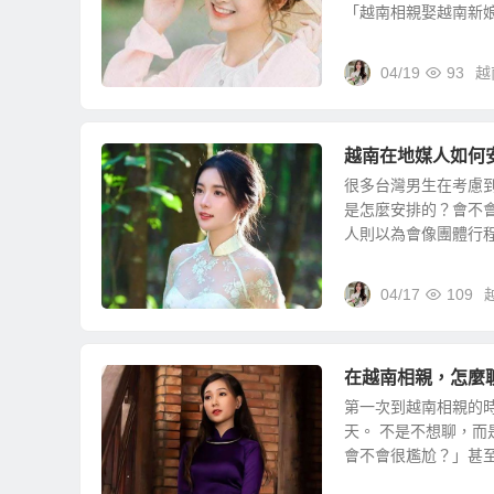
「越南相親娶越南新娘」
04/19
93
越
越南在地媒人如何
很多台灣男生在考慮
是怎麼安排的？會不
人則以為會像團體行程一
04/17
109
在越南相親，怎麼
第一次到越南相親的
天。 不是不想聊，
會不會很尷尬？」甚至有