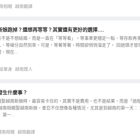
南相親
越南翻譯
新娘跑掉？還想再等等？其實還有更好的選擇….
並不是不想結婚，而是一直在「等等看」。等事業更穩定一點、等存款再
人、等緣分自然到來。可是，等著等著，時間卻悄悄溜走了。 回過頭才發
現在...
結單身
越南媒人
發生什麼事？
親娶越南新娘時，最容易卡住的，其實不是費用，也不是結果，而是「過
越南相親娶越南新娘，會忍不住想像各種情況，尤其是到越南的第一天： 
第一...
越南相親
越南翻譯