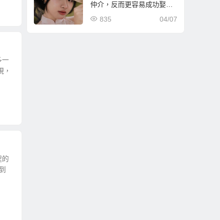
仲介，反而更容易成功娶到
適合與滿意的越南新娘？
835
04/07
多一
現，
程的
到