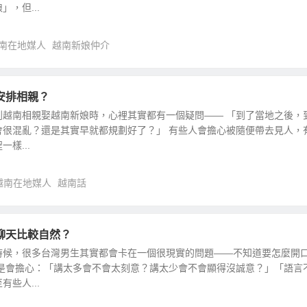
，但...
南在地媒人
越南新娘仲介
安排相親？
到越南相親娶越南新娘時，心裡其實都有一個疑問—— 「到了當地之後，
會很混亂？還是其實早就都規劃好了？」 有些人會擔心被隨便帶去見人，
樣...
越南在地媒人
越南話
聊天比較自然？
時候，很多台灣男生其實都會卡在一個很現實的問題——不知道要怎麼開
而是會擔心：「講太多會不會太刻意？講太少會不會顯得沒誠意？」「語言
些人...