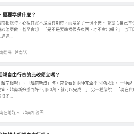
，需要準備什麼？
越南相親時，心裡其實不是沒有期待，而是多了一份不安。 會擔心自己準
道該怎麼做，甚至會想：「是不是要準備很多東西，才不會出錯？」 也正
遲...
南翻譯
越南話
相親自由行真的比較便宜嗎？
「越南相親」、「越南新娘」時，常會看到兩種完全不同的說法。 一種說
宜，越南新娘辦到好不用50萬，就可以完成。」 另一種卻說：「現在費
多...
南在地媒人
越南相親團