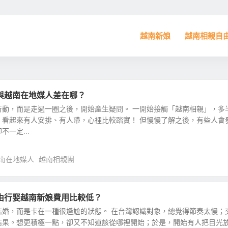
越南新娘
越南相親自
與越南在地媒人差在哪？
行動，而是走過一圈之後，開始產生疑問。 一開始接觸「越南相親」，多
；看起來有人安排、有人帶，心裡比較踏實！ 但慢慢了解之後，有些人會
一定...
南在地媒人
越南相親團
由行娶越南新娘費用比較低？
結婚，而是卡在一種很尷尬的狀態。 在台灣認識對象，總覺得節奏太慢；
結果。想更積極一點，卻又不知道該從哪裡開始；於是，開始有人把目光