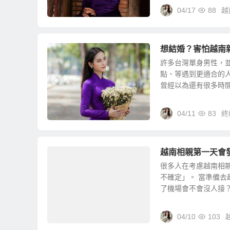
04/17
88
越
想結婚？害怕越南
許多台灣單身男性，
點、等遇到更適合的
曾經以為還有很多時間，
04/11
83
終
越南相親第一天會
很多人在考慮越南相
不確定」。 當準備去
了機場會不會沒人接？ 
04/10
103