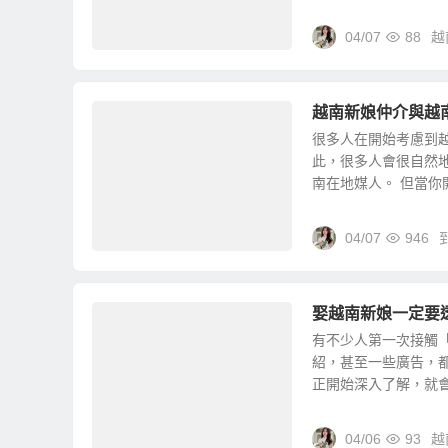
04/07
88
越
越南新娘仲介與越
很多人在開始考慮到
此，很多人會很自然
南在地媒人。 但當你開
04/07
946
娶越南新娘一定要
有不少人第一次接觸
紹，甚至一些廣告，都
正開始深入了解，就會慢
04/06
93
越