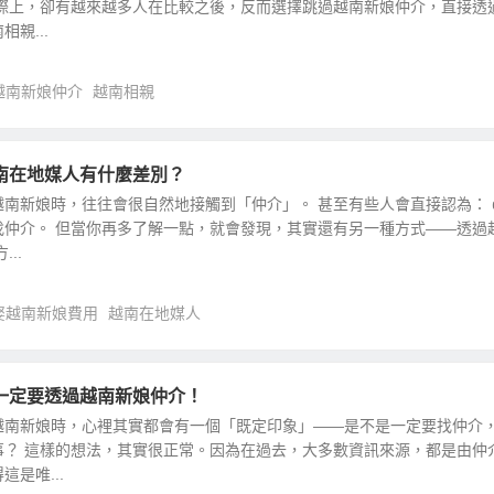
實際上，卻有越來越多人在比較之後，反而選擇跳過越南新娘仲介，直接透
親...
越南新娘仲介
越南相親
南在地媒人有什麼差別？
南新娘時，往往會很自然地接觸到「仲介」。 甚至有些人會直接認為： 
找仲介。 但當你再多了解一點，就會發現，其實還有另一種方式——透過
..
娶越南新娘費用
越南在地媒人
一定要透過越南新娘仲介！
越南新娘時，心裡其實都會有一個「既定印象」——是不是一定要找仲介
事？ 這樣的想法，其實很正常。因為在過去，大多數資訊來源，都是由仲
是唯...