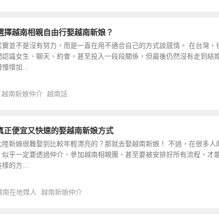
選擇越南相親自由行娶越南新娘？
其實並不是沒有努力，而是一直在用不適合自己的方式談感情。 在台灣，
間認識女生、聊天、約會，甚至投入一段段關係，但最後仍然沒有走到結
增加...
越南新娘仲介
越南話
真正便宜又快速的娶越南新娘方式
大陸新娘很難娶到比較年輕漂亮的？那就去娶越南新娘！ 不過，在很多人
」似乎一定要透過仲介、參加越南相親團、甚至要被安排好所有流程，才
的方...
越南在地媒人
越南新娘仲介