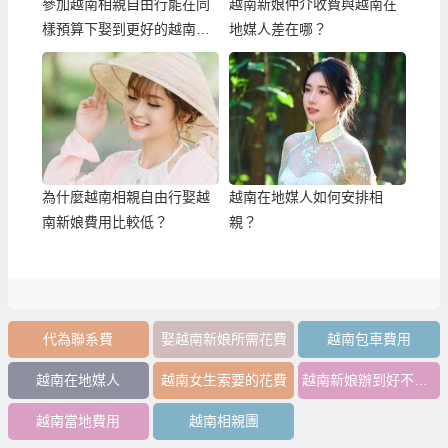
參加越南相親自由行能在同
越南新娘仲介收費與越南在
樣預算下娶到更好的越南新
地媒人差在哪？
娘！
為什麼越南相親自由行娶越
越南在地媒人如何安排相
南新娘費用比較低？
親？
代為聯系費
娶越南新娘所需花費
越南包車費用
越南在地媒人
越南女生索要的花費
越南新娘辦到好不用50萬
越南當地費用
越南相親團